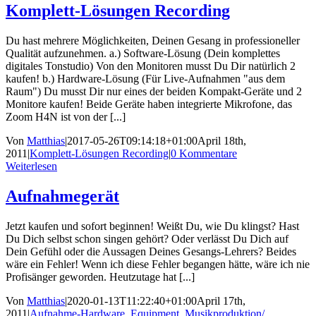
Komplett-Lösungen Recording
Du hast mehrere Möglichkeiten, Deinen Gesang in professioneller
Qualität aufzunehmen. a.) Software-Lösung (Dein komplettes
digitales Tonstudio) Von den Monitoren musst Du Dir natürlich 2
kaufen! b.) Hardware-Lösung (Für Live-Aufnahmen "aus dem
Raum") Du musst Dir nur eines der beiden Kompakt-Geräte und 2
Monitore kaufen! Beide Geräte haben integrierte Mikrofone, das
Zoom H4N ist von der [...]
Von
Matthias
|
2017-05-26T09:14:18+01:00
April 18th,
2011
|
Komplett-Lösungen Recording
|
0 Kommentare
Weiterlesen
Aufnahmegerät
Jetzt kaufen und sofort beginnen! Weißt Du, wie Du klingst? Hast
Du Dich selbst schon singen gehört? Oder verlässt Du Dich auf
Dein Gefühl oder die Aussagen Deines Gesangs-Lehrers? Beides
wäre ein Fehler! Wenn ich diese Fehler begangen hätte, wäre ich nie
Profisänger geworden. Heutzutage hat [...]
Von
Matthias
|
2020-01-13T11:22:40+01:00
April 17th,
2011
|
Aufnahme-Hardware
,
Equipment
,
Musikproduktion/