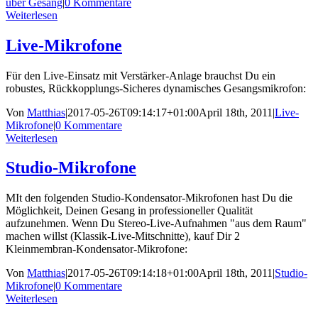
über Gesang
|
0 Kommentare
Weiterlesen
Live-Mikrofone
Für den Live-Einsatz mit Verstärker-Anlage brauchst Du ein
robustes, Rückkopplungs-Sicheres dynamisches Gesangsmikrofon:
Von
Matthias
|
2017-05-26T09:14:17+01:00
April 18th, 2011
|
Live-
Mikrofone
|
0 Kommentare
Weiterlesen
Studio-Mikrofone
MIt den folgenden Studio-Kondensator-Mikrofonen hast Du die
Möglichkeit, Deinen Gesang in professioneller Qualität
aufzunehmen. Wenn Du Stereo-Live-Aufnahmen "aus dem Raum"
machen willst (Klassik-Live-Mitschnitte), kauf Dir 2
Kleinmembran-Kondensator-Mikrofone:
Von
Matthias
|
2017-05-26T09:14:18+01:00
April 18th, 2011
|
Studio-
Mikrofone
|
0 Kommentare
Weiterlesen