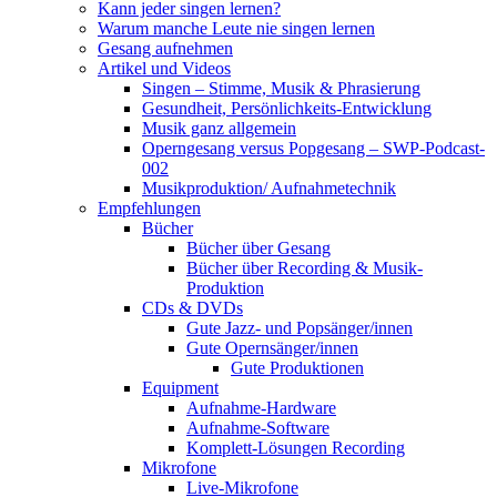
Kann jeder singen lernen?
Warum manche Leute nie singen lernen
Gesang aufnehmen
Artikel und Videos
Singen – Stimme, Musik & Phrasierung
Gesundheit, Persönlichkeits-Entwicklung
Musik ganz allgemein
Operngesang versus Popgesang – SWP-Podcast-
002
Musikproduktion/ Aufnahmetechnik
Empfehlungen
Bücher
Bücher über Gesang
Bücher über Recording & Musik-
Produktion
CDs & DVDs
Gute Jazz- und Popsänger/innen
Gute Opernsänger/innen
Gute Produktionen
Equipment
Aufnahme-Hardware
Aufnahme-Software
Komplett-Lösungen Recording
Mikrofone
Live-Mikrofone