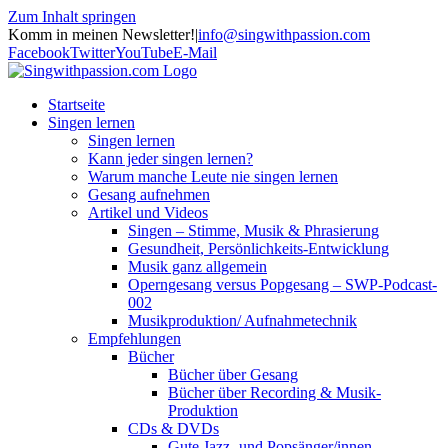
Zum Inhalt springen
Komm in meinen Newsletter!
|
info@singwithpassion.com
Facebook
Twitter
YouTube
E-Mail
Startseite
Singen lernen
Singen lernen
Kann jeder singen lernen?
Warum manche Leute nie singen lernen
Gesang aufnehmen
Artikel und Videos
Singen – Stimme, Musik & Phrasierung
Gesundheit, Persönlichkeits-Entwicklung
Musik ganz allgemein
Operngesang versus Popgesang – SWP-Podcast-
002
Musikproduktion/ Aufnahmetechnik
Empfehlungen
Bücher
Bücher über Gesang
Bücher über Recording & Musik-
Produktion
CDs & DVDs
Gute Jazz- und Popsänger/innen