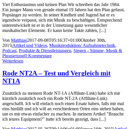
Viel Enthusiasmus und keinen Plan Wir schreiben das Jahr 1984.
Ein junger Mann von gerade einmal 19 Jahren hat den Plan gefasst,
Popsänger zu werden. In seiner Kindheit und Jugend hat er es
irgendwie verpasst, sich mit Musik zu beschäftigen. Entsprechend
unterentwickelt ist er in der Umsetzung ganz wesentlicher
musikalischer Elemente. Er kann keine Takte zählen, [...]
Von
Matthias
|
2017-09-08T05:16:37+01:00
Oktober 30th,
2015
|
Artikel und Videos
,
Musikproduktion/ Aufnahmetechnik
,
Podcast
,
Produkte & Dienstleistungen
,
Singen - Stimme, Musik &
Phrasierung
|
0 Kommentare
Weiterlesen
Rode NT2A – Test und Vergleich mit
NT1A
Zusätzlich zu meinem Rode NT-1A (Affiliate-Link) habe ich mir
kürzlich zusätzlich noch ein Rode NT-2A (Affiliate-Link)
angeschafft. Ich will einfach noch einen Ersatz haben, falls mir mal
eins hinfällt und ich will an verschiedenen Orten eins stehen haben,
um es mir etwas einfacher zu machen. In meinem Artikel "Brauche
ich teures Equipment?" hatte ich bereits gezeigt, dass [...]
Von
Matthias
|
2017-05-26T09:14:06+01:00
Januar 16th, 2015
|
Artikel