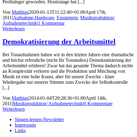
Profisänger geworden. Heutzutage hat [...]
Von
Matthias
|
2020-01-13T11:22:40+01:00
April 17th,
2011
|
Aufnahme-Hardware
,
Equipment
,
Musikproduktion/
Aufnahmetechnik
|
1 Kommentar
Weiterlesen
Demokratisierung der Arbeitsmittel
Bei Tonaufnahmen haben wir in den letzten Jahren eine dramatische
und höchst erfreuliche (nicht für Tonstudios) Demokratisierung der
Arbeitsmittel erfahren! Zwar hat das gesamte Thema dadurch nichts
an Komplexität verloren und die Produktion und Mischung von
Musik ist eine hohe Kunst, aber für unsere Zwecke - klare
Wiedergabe nur unserer Stimme zum Zwecke der Selbstkontrolle
[...]
Von
Matthias
|
2014-01-04T20:28:36+01:00
April 14th,
2011
|
Musikproduktion/ Aufnahmetechnik
|
0 Kommentare
Weiterlesen
Singen-lernen-Newsletter
Impressum
Links