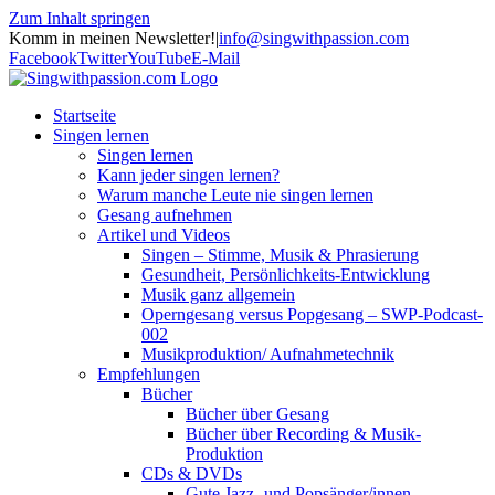
Zum Inhalt springen
Komm in meinen Newsletter!
|
info@singwithpassion.com
Facebook
Twitter
YouTube
E-Mail
Startseite
Singen lernen
Singen lernen
Kann jeder singen lernen?
Warum manche Leute nie singen lernen
Gesang aufnehmen
Artikel und Videos
Singen – Stimme, Musik & Phrasierung
Gesundheit, Persönlichkeits-Entwicklung
Musik ganz allgemein
Operngesang versus Popgesang – SWP-Podcast-
002
Musikproduktion/ Aufnahmetechnik
Empfehlungen
Bücher
Bücher über Gesang
Bücher über Recording & Musik-
Produktion
CDs & DVDs
Gute Jazz- und Popsänger/innen