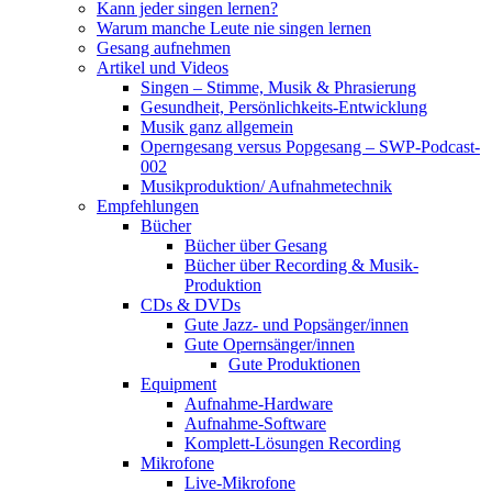
Kann jeder singen lernen?
Warum manche Leute nie singen lernen
Gesang aufnehmen
Artikel und Videos
Singen – Stimme, Musik & Phrasierung
Gesundheit, Persönlichkeits-Entwicklung
Musik ganz allgemein
Operngesang versus Popgesang – SWP-Podcast-
002
Musikproduktion/ Aufnahmetechnik
Empfehlungen
Bücher
Bücher über Gesang
Bücher über Recording & Musik-
Produktion
CDs & DVDs
Gute Jazz- und Popsänger/innen
Gute Opernsänger/innen
Gute Produktionen
Equipment
Aufnahme-Hardware
Aufnahme-Software
Komplett-Lösungen Recording
Mikrofone
Live-Mikrofone