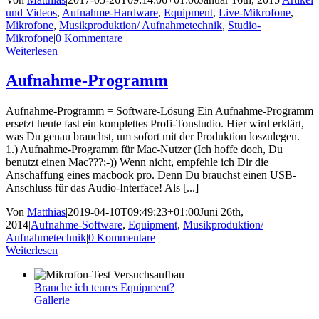
und Videos
,
Aufnahme-Hardware
,
Equipment
,
Live-Mikrofone
,
Mikrofone
,
Musikproduktion/ Aufnahmetechnik
,
Studio-
Mikrofone
|
0 Kommentare
Weiterlesen
Aufnahme-Programm
Aufnahme-Programm = Software-Lösung Ein Aufnahme-Programm
ersetzt heute fast ein komplettes Profi-Tonstudio. Hier wird erklärt,
was Du genau brauchst, um sofort mit der Produktion loszulegen.
1.) Aufnahme-Programm für Mac-Nutzer (Ich hoffe doch, Du
benutzt einen Mac???;-)) Wenn nicht, empfehle ich Dir die
Anschaffung eines macbook pro. Denn Du brauchst einen USB-
Anschluss für das Audio-Interface! Als [...]
Von
Matthias
|
2019-04-10T09:49:23+01:00
Juni 26th,
2014
|
Aufnahme-Software
,
Equipment
,
Musikproduktion/
Aufnahmetechnik
|
0 Kommentare
Weiterlesen
Brauche ich teures Equipment?
Gallerie