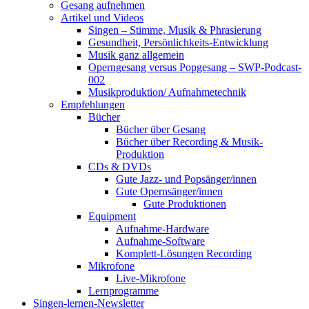
Gesang aufnehmen
Artikel und Videos
Singen – Stimme, Musik & Phrasierung
Gesundheit, Persönlichkeits-Entwicklung
Musik ganz allgemein
Operngesang versus Popgesang – SWP-Podcast-
002
Musikproduktion/ Aufnahmetechnik
Empfehlungen
Bücher
Bücher über Gesang
Bücher über Recording & Musik-
Produktion
CDs & DVDs
Gute Jazz- und Popsänger/innen
Gute Opernsänger/innen
Gute Produktionen
Equipment
Aufnahme-Hardware
Aufnahme-Software
Komplett-Lösungen Recording
Mikrofone
Live-Mikrofone
Lernprogramme
Singen-lernen-Newsletter