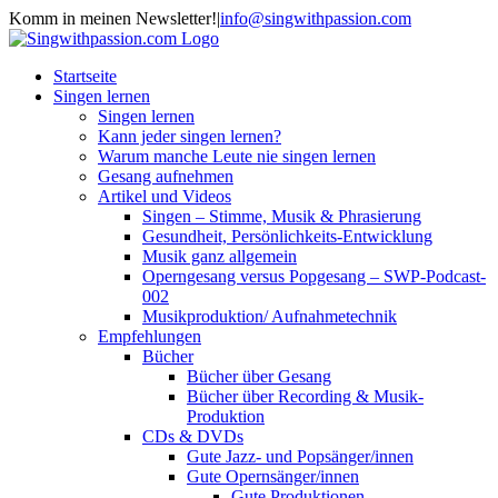
Zum
Komm in meinen Newsletter!
|
info@singwithpassion.com
Inhalt
Facebook
Twitter
YouTube
E-
springen
Mail
Startseite
Singen lernen
Singen lernen
Kann jeder singen lernen?
Warum manche Leute nie singen lernen
Gesang aufnehmen
Artikel und Videos
Singen – Stimme, Musik & Phrasierung
Gesundheit, Persönlichkeits-Entwicklung
Musik ganz allgemein
Operngesang versus Popgesang – SWP-Podcast-
002
Musikproduktion/ Aufnahmetechnik
Empfehlungen
Bücher
Bücher über Gesang
Bücher über Recording & Musik-
Produktion
CDs & DVDs
Gute Jazz- und Popsänger/innen
Gute Opernsänger/innen
Gute Produktionen