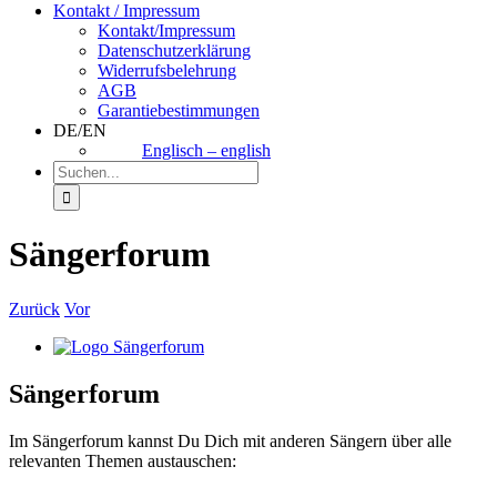
Kontakt / Impressum
Kontakt/Impressum
Datenschutzerklärung
Widerrufsbelehrung
AGB
Garantiebestimmungen
DE/EN
Englisch – english
Suche
nach:
Sängerforum
Zurück
Vor
Zeige
grösseres
Bild
Sängerforum
Im Sängerforum kannst Du Dich mit anderen Sängern über alle
relevanten Themen austauschen: