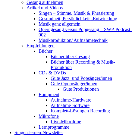
Gesang aufnehmen
Artikel und Videos
Singen – Stimme, Musik & Phrasierung
Gesundheit, Persönlichkeits-Entwicklung
Musik ganz allgemein
Operngesang versus Popgesang – SWP-Podcast-
002
Musikproduktion/ Aufnahmetechnik
Empfehlungen
Bücher
Bücher über Gesang
Bücher über Recording & Musik-
Produktion
CDs & DVDs
Gute Jazz- und Popsänger/innen
Gute Opernsänger/innen
Gute Produktionen
Equipment
Aufnahme-Hardware
Aufnahme-Software
Komplett-Lösungen Recording
Mikrofone
Live-Mikrofone
Lernprogramme
Singen-lernen-Newsletter