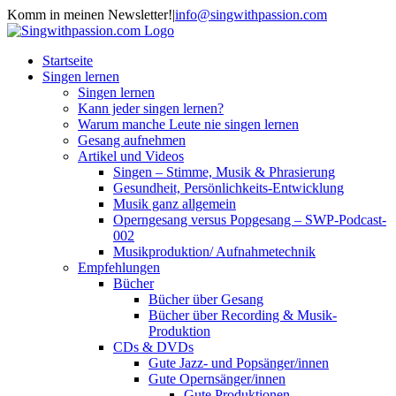
Zum
Komm in meinen Newsletter!
|
info@singwithpassion.com
Inhalt
Facebook
Twitter
YouTube
E-
springen
Mail
Startseite
Singen lernen
Singen lernen
Kann jeder singen lernen?
Warum manche Leute nie singen lernen
Gesang aufnehmen
Artikel und Videos
Singen – Stimme, Musik & Phrasierung
Gesundheit, Persönlichkeits-Entwicklung
Musik ganz allgemein
Operngesang versus Popgesang – SWP-Podcast-
002
Musikproduktion/ Aufnahmetechnik
Empfehlungen
Bücher
Bücher über Gesang
Bücher über Recording & Musik-
Produktion
CDs & DVDs
Gute Jazz- und Popsänger/innen
Gute Opernsänger/innen
Gute Produktionen