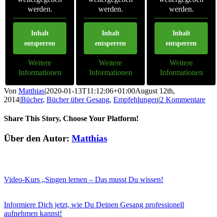
werden.
werden.
werden.
Inhalt
Inhalt
Inhalt
entsperren
entsperren
entsperren
Weitere
Weitere
Weitere
Informationen
Informationen
Informationen
Von
Matthias
|
2020-01-13T11:12:06+01:00
August 12th,
2014
|
Bücher
,
Bücher über Gesang
,
Empfehlungen
|
2 Kommentare
Share This Story, Choose Your Platform!
Facebook
Twitter
LinkedIn
E-
Über den Autor:
Matthias
Mail
Video-Kurs „Singen lernen – Das musst Du wissen!
Informiere Dich jetzt, wie Du Deinen Gesang professionell
aufnehmen kannst!