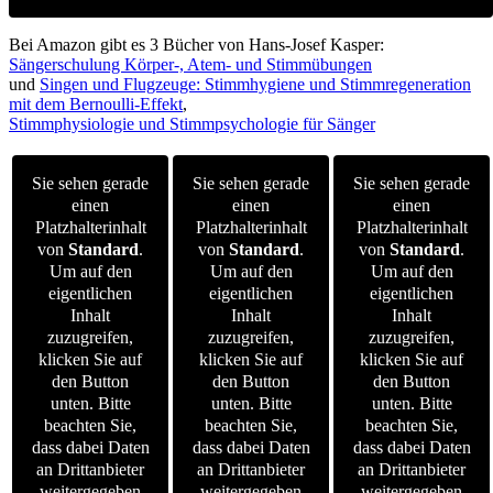
Bei Amazon gibt es 3 Bücher von Hans-Josef Kasper:
Sängerschulung Körper-, Atem- und Stimmübungen
und
Singen und Flugzeuge: Stimmhygiene und Stimmregeneration
mit dem Bernoulli-Effekt
,
Stimmphysiologie und Stimmpsychologie für Sänger
Sie sehen gerade
Sie sehen gerade
Sie sehen gerade
einen
einen
einen
Platzhalterinhalt
Platzhalterinhalt
Platzhalterinhalt
von
Standard
.
von
Standard
.
von
Standard
.
Um auf den
Um auf den
Um auf den
eigentlichen
eigentlichen
eigentlichen
Inhalt
Inhalt
Inhalt
zuzugreifen,
zuzugreifen,
zuzugreifen,
klicken Sie auf
klicken Sie auf
klicken Sie auf
den Button
den Button
den Button
unten. Bitte
unten. Bitte
unten. Bitte
beachten Sie,
beachten Sie,
beachten Sie,
dass dabei Daten
dass dabei Daten
dass dabei Daten
an Drittanbieter
an Drittanbieter
an Drittanbieter
weitergegeben
weitergegeben
weitergegeben