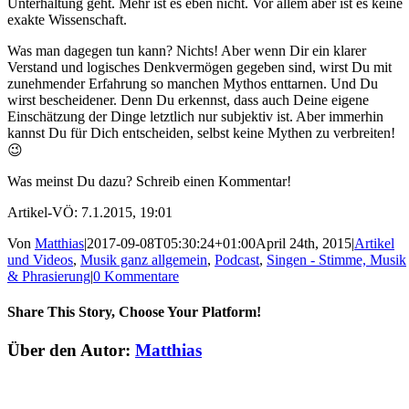
Unterhaltung geht. Mehr ist es eben nicht. Vor allem aber ist es keine
exakte Wissenschaft.
Was man dagegen tun kann? Nichts! Aber wenn Dir ein klarer
Verstand und logisches Denkvermögen gegeben sind, wirst Du mit
zunehmender Erfahrung so manchen Mythos enttarnen. Und Du
wirst bescheidener. Denn Du erkennst, dass auch Deine eigene
Einschätzung der Dinge letztlich nur subjektiv ist. Aber immerhin
kannst Du für Dich entscheiden, selbst keine Mythen zu verbreiten!
😉
Was meinst Du dazu? Schreib einen Kommentar!
Artikel-VÖ: 7.1.2015, 19:01
Von
Matthias
|
2017-09-08T05:30:24+01:00
April 24th, 2015
|
Artikel
und Videos
,
Musik ganz allgemein
,
Podcast
,
Singen - Stimme, Musik
& Phrasierung
|
0 Kommentare
Share This Story, Choose Your Platform!
Facebook
Twitter
LinkedIn
E-
Über den Autor:
Matthias
Mail