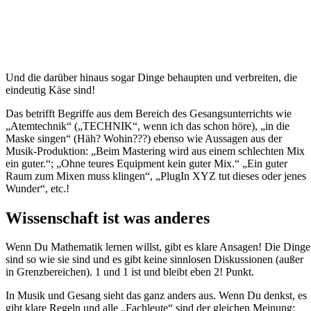
Und die darüber hinaus sogar Dinge behaupten und verbreiten, die
eindeutig Käse sind!
Das betrifft Begriffe aus dem Bereich des Gesangsunterrichts wie
„Atemtechnik“ („TECHNIK“, wenn ich das schon höre), „in die
Maske singen“ (Häh? Wohin???) ebenso wie Aussagen aus der
Musik-Produktion: „Beim Mastering wird aus einem schlechten Mix
ein guter.“; „Ohne teures Equipment kein guter Mix.“ „Ein guter
Raum zum Mixen muss klingen“, „PlugIn XYZ tut dieses oder jenes
Wunder“, etc.!
Wissenschaft ist was anderes
Wenn Du Mathematik lernen willst, gibt es klare Ansagen! Die Dinge
sind so wie sie sind und es gibt keine sinnlosen Diskussionen (außer
in Grenzbereichen). 1 und 1 ist und bleibt eben 2! Punkt.
In Musik und Gesang sieht das ganz anders aus. Wenn Du denkst, es
gibt klare Regeln und alle „Fachleute“ sind der gleichen Meinung: