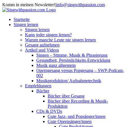
Zum
Komm in meinen Newsletter!
|
info@singwithpassion.com
Inhalt
Facebook
Twitter
YouTube
E-
springen
Mail
Startseite
Singen lernen
Singen lernen
Kann jeder singen lernen?
Warum manche Leute nie singen lernen
Gesang aufnehmen
Artikel und Videos
Singen – Stimme, Musik & Phrasierung
Gesundheit, Persönlichkeits-Entwicklung
Musik ganz allgemein
Operngesang versus Popgesang – SWP-Podcast-
002
Musikproduktion/ Aufnahmetechnik
Empfehlungen
Bücher
Bücher über Gesang
Bücher über Recording & Musik-
Produktion
CDs & DVDs
Gute Jazz- und Popsänger/innen
Gute Opernsänger/innen
Gute Produktionen