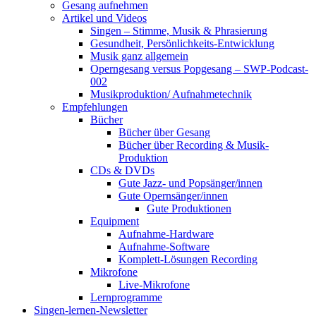
Gesang aufnehmen
Artikel und Videos
Singen – Stimme, Musik & Phrasierung
Gesundheit, Persönlichkeits-Entwicklung
Musik ganz allgemein
Operngesang versus Popgesang – SWP-Podcast-
002
Musikproduktion/ Aufnahmetechnik
Empfehlungen
Bücher
Bücher über Gesang
Bücher über Recording & Musik-
Produktion
CDs & DVDs
Gute Jazz- und Popsänger/innen
Gute Opernsänger/innen
Gute Produktionen
Equipment
Aufnahme-Hardware
Aufnahme-Software
Komplett-Lösungen Recording
Mikrofone
Live-Mikrofone
Lernprogramme
Singen-lernen-Newsletter